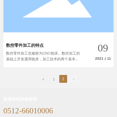
09
数控零件加工的特点
数控零件加工也被称为CNC铣床。数控加工的
2021
11
基础上开发通用铣床，加工技术的两个基本相
/
同,结构也有些相似,普通铣床的数控加工集成数
字控制系统的控制下可以控制代码更准确铣机
床。
2
<
1
>
欢迎来电洽谈咨询
0512-66010006